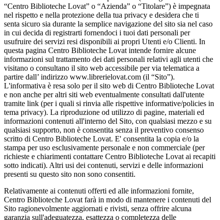
“Centro Biblioteche Lovat” o “Azienda” o “Titolare”) è impegnata
nel rispetto e nella protezione della tua privacy e desidera che ti
senta sicuro sia durante la semplice navigazione del sito sia nel caso
in cui decida di registrarti fornendoci i tuoi dati personali per
usufruire dei servizi resi disponibili ai propri Utenti e/o Clienti. In
questa pagina Centro Biblioteche Lovat intende fornire alcune
informazioni sul trattamento dei dati personali relativi agli utenti che
visitano o consultano il sito web accessibile per via telematica a
partire dall’ indirizzo www.librerielovat.com (il “Sito”).
L'informativa è resa solo per il sito web di Centro Biblioteche Lovat
e non anche per altri siti web eventualmente consultati dall'utente
tramite link (per i quali si rinvia alle rispettive informative/policies in
tema privacy). La riproduzione od utilizzo di pagine, materiali ed
informazioni contenuti all'interno del Sito, con qualsiasi mezzo e su
qualsiasi supporto, non è consentita senza il preventivo consenso
scritto di Centro Biblioteche Lovat. E' consentita la copia e/o la
stampa per uso esclusivamente personale e non commerciale (per
richieste e chiarimenti contattare Centro Biblioteche Lovat ai recapiti
sotto indicati). Altri usi dei contenuti, servizi e delle informazioni
presenti su questo sito non sono consentiti.
Relativamente ai contenuti offerti ed alle informazioni fornite,
Centro Biblioteche Lovat farà in modo di mantenere i contenuti del
Sito ragionevolmente aggiornati e rivisti, senza offrire alcuna
garanzia sull'adeguatezza, esattezza o completezza delle