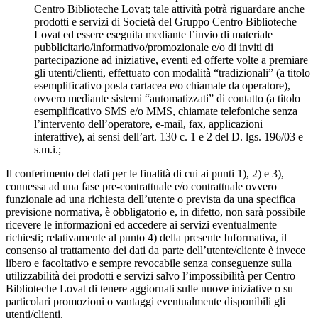
Centro Biblioteche Lovat; tale attività potrà riguardare anche
prodotti e servizi di Società del Gruppo Centro Biblioteche
Lovat ed essere eseguita mediante l’invio di materiale
pubblicitario/informativo/promozionale e/o di inviti di
partecipazione ad iniziative, eventi ed offerte volte a premiare
gli utenti/clienti, effettuato con modalità “tradizionali” (a titolo
esemplificativo posta cartacea e/o chiamate da operatore),
ovvero mediante sistemi “automatizzati” di contatto (a titolo
esemplificativo SMS e/o MMS, chiamate telefoniche senza
l’intervento dell’operatore, e-mail, fax, applicazioni
interattive), ai sensi dell’art. 130 c. 1 e 2 del D. lgs. 196/03 e
s.m.i.;
Il conferimento dei dati per le finalità di cui ai punti 1), 2) e 3),
connessa ad una fase pre-contrattuale e/o contrattuale ovvero
funzionale ad una richiesta dell’utente o prevista da una specifica
previsione normativa, è obbligatorio e, in difetto, non sarà possibile
ricevere le informazioni ed accedere ai servizi eventualmente
richiesti; relativamente al punto 4) della presente Informativa, il
consenso al trattamento dei dati da parte dell’utente/cliente è invece
libero e facoltativo e sempre revocabile senza conseguenze sulla
utilizzabilità dei prodotti e servizi salvo l’impossibilità per Centro
Biblioteche Lovat di tenere aggiornati sulle nuove iniziative o su
particolari promozioni o vantaggi eventualmente disponibili gli
utenti/clienti.