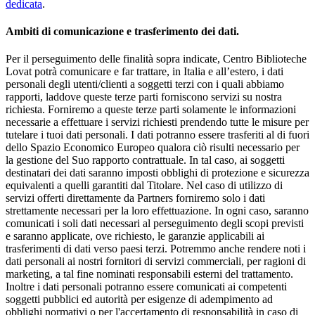
dedicata
.
Ambiti di comunicazione e trasferimento dei dati.
Per il perseguimento delle finalità sopra indicate, Centro Biblioteche
Lovat potrà comunicare e far trattare, in Italia e all’estero, i dati
personali degli utenti/clienti a soggetti terzi con i quali abbiamo
rapporti, laddove queste terze parti forniscono servizi su nostra
richiesta. Forniremo a queste terze parti solamente le informazioni
necessarie a effettuare i servizi richiesti prendendo tutte le misure per
tutelare i tuoi dati personali. I dati potranno essere trasferiti al di fuori
dello Spazio Economico Europeo qualora ciò risulti necessario per
la gestione del Suo rapporto contrattuale. In tal caso, ai soggetti
destinatari dei dati saranno imposti obblighi di protezione e sicurezza
equivalenti a quelli garantiti dal Titolare. Nel caso di utilizzo di
servizi offerti direttamente da Partners forniremo solo i dati
strettamente necessari per la loro effettuazione. In ogni caso, saranno
comunicati i soli dati necessari al perseguimento degli scopi previsti
e saranno applicate, ove richiesto, le garanzie applicabili ai
trasferimenti di dati verso paesi terzi. Potremmo anche rendere noti i
dati personali ai nostri fornitori di servizi commerciali, per ragioni di
marketing, a tal fine nominati responsabili esterni del trattamento.
Inoltre i dati personali potranno essere comunicati ai competenti
soggetti pubblici ed autorità per esigenze di adempimento ad
obblighi normativi o per l'accertamento di responsabilità in caso di