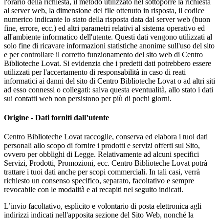
l'orario della richiesta, il metodo utilizzato nel sottoporre la richiesta
al server web, la dimensione del file ottenuto in risposta, il codice
numerico indicante lo stato della risposta data dal server web (buon
fine, errore, ecc.) ed altri parametri relativi al sistema operativo ed
all'ambiente informatico dell'utente. Questi dati vengono utilizzati al
solo fine di ricavare informazioni statistiche anonime sull'uso del sito
e per controllare il corretto funzionamento del sito web di Centro
Biblioteche Lovat. Si evidenzia che i predetti dati potrebbero essere
utilizzati per l'accertamento di responsabilità in caso di reati
informatici ai danni del sito di Centro Biblioteche Lovat o ad altri siti
ad esso connessi o collegati: salva questa eventualità, allo stato i dati
sui contatti web non persistono per più di pochi giorni.
Origine - Dati forniti dall’utente
Centro Biblioteche Lovat raccoglie, conserva ed elabora i tuoi dati
personali allo scopo di fornire i prodotti e servizi offerti sul Sito,
ovvero per obblighi di Legge. Relativamente ad alcuni specifici
Servizi, Prodotti, Promozioni, ecc. Centro Biblioteche Lovat potrà
trattare i tuoi dati anche per scopi commerciali. In tali casi, verrà
richiesto un consenso specifico, separato, facoltativo e sempre
revocabile con le modalità e ai recapiti nel seguito indicati.
L’invio facoltativo, esplicito e volontario di posta elettronica agli
indirizzi indicati nell'apposita sezione del Sito Web, nonché la