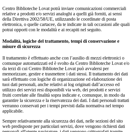
Centro Biblioteche Lovat potrà inviare comunicazioni commerciali
relative a prodotti e/o servizi analoghi a quelli già forniti, ai sensi
della Direttiva 2002/58/UE, utilizzando le coordinate di posta
elettronica, o quelle cartacee, da te indicate in tali occasioni alle quali
potrai opporti con le modalità e ai recapiti nel seguito.
Modalità, logiche del trattamento, tempi di conservazione e
misure di sicurezza
Il trattamento è effettuato anche con l’ausilio di mezzi elettronici o
comunque automatizzati ed è svolto da Centro Biblioteche Lovat e/o
da terzi di cui Centro Biblioteche Lovat può avvalersi per
memorizzare, gestire e trasmettere i dati stessi. Il trattamento dei dati
sarà effettuato con logiche di organizzazione ed elaborazione dei
tuoi dati personali, anche relativi ai log originati dall’accesso ed
utilizzo dei servizi resi disponibili via web, dei prodotti e servizi
fruiti correlate alle finalità sopra indicate e, comunque, in modo da
garantire la sicurezza e la riservatezza dei dati. I dati personali trattati
verranno conservati per i tempi previsti dalla normativa nel tempo
applicabile.
Sempre relativamente alla sicurezza dei dati, nelle sezioni del sito
web predisposte per particolari servizi, dove vengono richiesti dati
personali all'utente navigatore, i dati vengono crittografati tramite