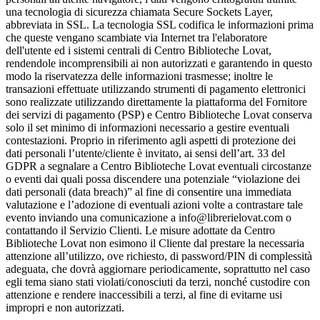
una tecnologia di sicurezza chiamata Secure Sockets Layer,
abbreviata in SSL. La tecnologia SSL codifica le informazioni prima
che queste vengano scambiate via Internet tra l'elaboratore
dell'utente ed i sistemi centrali di Centro Biblioteche Lovat,
rendendole incomprensibili ai non autorizzati e garantendo in questo
modo la riservatezza delle informazioni trasmesse; inoltre le
transazioni effettuate utilizzando strumenti di pagamento elettronici
sono realizzate utilizzando direttamente la piattaforma del Fornitore
dei servizi di pagamento (PSP) e Centro Biblioteche Lovat conserva
solo il set minimo di informazioni necessario a gestire eventuali
contestazioni. Proprio in riferimento agli aspetti di protezione dei
dati personali l’utente/cliente è invitato, ai sensi dell’art. 33 del
GDPR a segnalare a Centro Biblioteche Lovat eventuali circostanze
o eventi dai quali possa discendere una potenziale “violazione dei
dati personali (data breach)” al fine di consentire una immediata
valutazione e l’adozione di eventuali azioni volte a contrastare tale
evento inviando una comunicazione a info@librerielovat.com o
contattando il Servizio Clienti. Le misure adottate da Centro
Biblioteche Lovat non esimono il Cliente dal prestare la necessaria
attenzione all’utilizzo, ove richiesto, di password/PIN di complessità
adeguata, che dovrà aggiornare periodicamente, soprattutto nel caso
egli tema siano stati violati/conosciuti da terzi, nonché custodire con
attenzione e rendere inaccessibili a terzi, al fine di evitarne usi
impropri e non autorizzati.