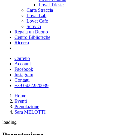
Lovat Trieste
Carta Straccia
Lovat Lab
Lovat Café
Scrivici
Regala un Buono
Centro Biblioteche
Ricerca
Carrello
Account
Facebook
Instagram
Contatti
+39 0422.920039
Home
Eventi
Prenotazione
Sara MELOTTI
loading
Prenotazione