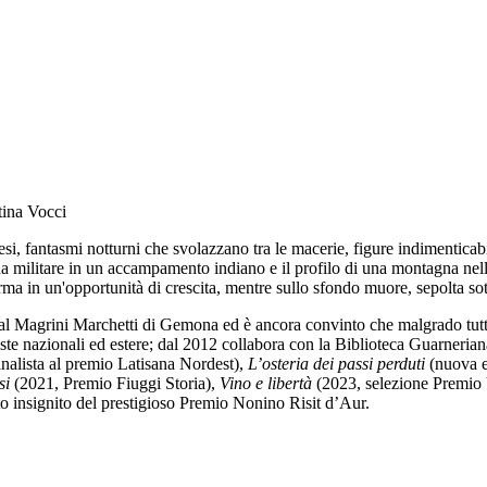
tina Vocci
si, fantasmi notturni che svolazzano tra le macerie, figure indimenticab
ilitare in un accampamento indiano e il profilo di una montagna nella f
orma in un'opportunità di crescita, mentre sullo sfondo muore, sepolta sott
 al Magrini Marchetti di Gemona ed è ancora convinto che malgrado tutt
viste nazionali ed estere; dal 2012 collabora con la Biblioteca Guarnerian
nalista al premio Latisana Nordest),
L’osteria dei passi perduti
(nuova e
si
(2021, Premio Fiuggi Storia),
Vino e libertà
(2023, selezione Premio
o insignito del prestigioso Premio Nonino Risit d’Aur.