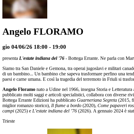
Angelo FLORAMO
gio 04/06/26
18:00
- 19:00
presenta
L'estate indiana del '76
- Bottega Errante. Ne parla con Mar
Siamo tra San Daniele e Gemona, tra operai jugoslavi e militari canade
di un bambino... Un bambino che sapeva trasformare perfino una tenda m
paesi e carne umana. E così la tragedia del terremoto in Friuli si trasf
Angelo Floramo
nato a Udine nel 1966, insegna Storia e Letteratura
pubblicato molti saggi e articoli specialistici, collabora con diverse ri
Bottega Errante Edizioni ha pubblicato
Guarneriana Segreta
(2015, fi
miglior romanzo storico),
Il fiume a bordo
(2020),
Come papaveri ros
campi
(2025) e
L’estate indiana del ’76
(2026). A gennaio 2024 è stat
Trieste