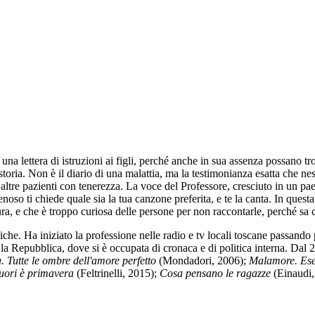
una lettera di istruzioni ai figli, perché anche in sua assenza possano 
storia. Non è il diario di una malattia, ma la testimonianza esatta che ne
le altre pazienti con tenerezza. La voce del Professore, cresciuto in un 
o ti chiede quale sia la tua canzone preferita, e te la canta. In questa si
cura, e che è troppo curiosa delle persone per non raccontarle, perché sa c
tiche. Ha iniziato la professione nelle radio e tv locali toscane passando 
 Repubblica, dove si è occupata di cronaca e di politica interna. Dal 20
 Tutte le ombre dell'amore perfetto
(Mondadori, 2006);
Malamore. Eserc
fuori è primavera
(Feltrinelli, 2015);
Cosa pensano le ragazze
(Einaudi,