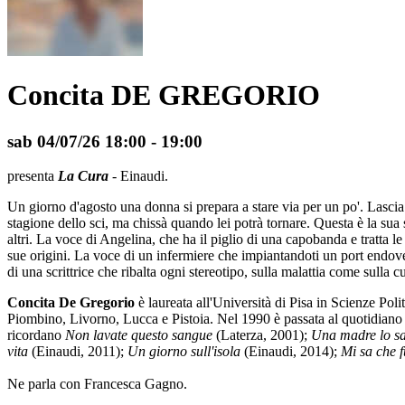
Concita DE GREGORIO
sab 04/07/26
18:00
- 19:00
presenta
La Cura
- Einaudi.
Un giorno d'agosto una donna si prepara a stare via per un po'. Lascia 
stagione dello sci, ma chissà quando lei potrà tornare. Questa è la sua 
altri. La voce di Angelina, che ha il piglio di una capobanda e tratta 
sue origini. La voce di un infermiere che impiantandoti un port endovenos
di una scrittrice che ribalta ogni stereotipo, sulla malattia come sulla 
Concita De Gregorio
è laureata all'Università di Pisa in Scienze Poli
Piombino, Livorno, Lucca e Pistoia. Nel 1990 è passata al quotidiano la
ricordano
Non lavate questo sangue
(Laterza, 2001);
Una madre lo sa.
vita
(Einaudi, 2011);
Un giorno sull'isola
(Einaudi, 2014);
Mi sa che 
Ne parla con Francesca Gagno.