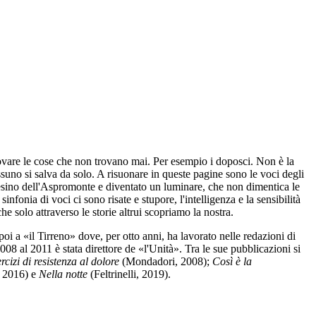
trovare le cose che non trovano mai. Per esempio i doposci. Non è la
ssuno si salva da solo. A risuonare in queste pagine sono le voci degli
paesino dell'Aspromonte e diventato un luminare, che non dimentica le
nfonia di voci ci sono risate e stupore, l'intelligenza e la sensibilità
he solo attraverso le storie altrui scopriamo la nostra.
poi a «il Tirreno» dove, per otto anni, ha lavorato nelle redazioni di
08 al 2011 è stata direttore de «l'Unità». Tra le sue pubblicazioni si
izi di resistenza al dolore
(Mondadori, 2008);
Così è la
 2016) e
Nella notte
(Feltrinelli, 2019).