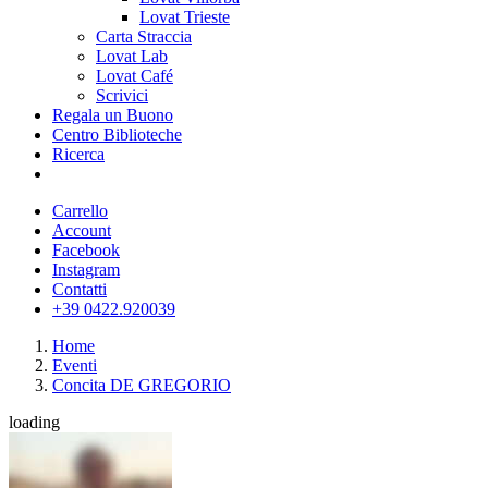
Lovat Trieste
Carta Straccia
Lovat Lab
Lovat Café
Scrivici
Regala un Buono
Centro Biblioteche
Ricerca
Carrello
Account
Facebook
Instagram
Contatti
+39 0422.920039
Home
Eventi
Concita DE GREGORIO
loading