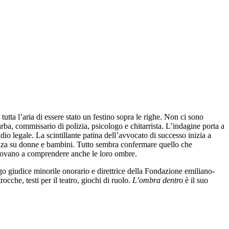
utta l’aria di essere stato un festino sopra le righe. Non ci sono
arba, commissario di polizia, psicologo e chitarrista. L’indagine porta a
io legale. La scintillante patina dell’avvocato di successo inizia a
iolenza su donne e bambini. Tutto sembra confermare quello che
 provano a comprendere anche le loro ombre.
ungo giudice minorile onorario e direttrice della Fondazione emiliano-
ocche, testi per il teatro, giochi di ruolo.
L’ombra dentro
è il suo