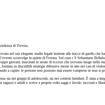
violenza di Treviso.
vato nel suo elegante studio legale insieme alle tracce di quello che ha t
e l’evento sconvolge la quiete di Ferrara. Sul caso c’è Sebastiano Bellab
oppo giovani, trascinati in serate di eccessi che avevano luogo nello stud
i, fondata su discutibili strategie difensive messe in atto nei casi di v
mparando a capire: le persone non possono mai essere comprese se non si
nza sia nei gruppi di adolescenti, sia nei contesti familiari. È stata a l
agazzi e adulti e scrive a propria volta saggi e favole, racconti e filastr