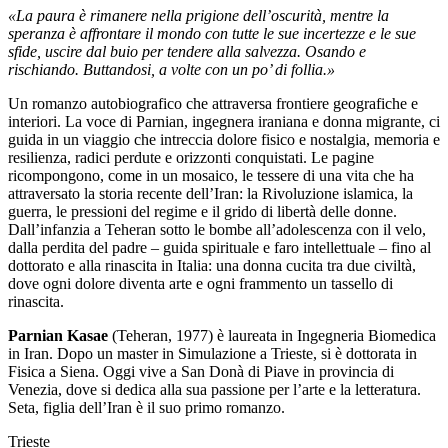
«La paura è rimanere nella prigione dell’oscurità, mentre la
speranza è affrontare il mondo con tutte le sue incertezze e le sue
sfide, uscire dal buio per tendere alla salvezza. Osando e
rischiando. Buttandosi, a volte con un po’ di follia.»
Un romanzo autobiografico che attraversa frontiere geografiche e
interiori. La voce di Parnian, ingegnera iraniana e donna migrante, ci
guida in un viaggio che intreccia dolore fisico e nostalgia, memoria e
resilienza, radici perdute e orizzonti conquistati. Le pagine
ricompongono, come in un mosaico, le tessere di una vita che ha
attraversato la storia recente dell’Iran: la Rivoluzione islamica, la
guerra, le pressioni del regime e il grido di libertà delle donne.
Dall’infanzia a Teheran sotto le bombe all’adolescenza con il velo,
dalla perdita del padre – guida spirituale e faro intellettuale – fino al
dottorato e alla rinascita in Italia: una donna cucita tra due civiltà,
dove ogni dolore diventa arte e ogni frammento un tassello di
rinascita.
Parnian Kasae
(Teheran, 1977) è laureata in Ingegneria Biomedica
in Iran. Dopo un master in Simulazione a Trieste, si è dottorata in
Fisica a Siena. Oggi vive a San Donà di Piave in provincia di
Venezia, dove si dedica alla sua passione per l’arte e la letteratura.
Seta, figlia dell’Iran è il suo primo romanzo.
Trieste