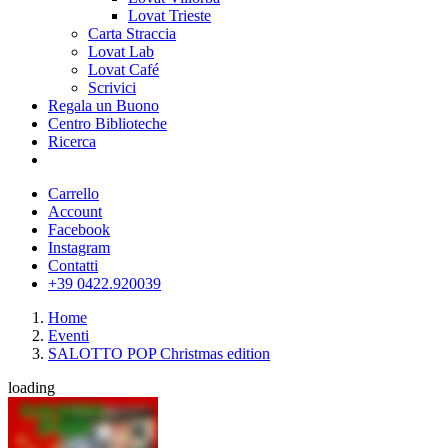
Lovat Trieste
Carta Straccia
Lovat Lab
Lovat Café
Scrivici
Regala un Buono
Centro Biblioteche
Ricerca
Carrello
Account
Facebook
Instagram
Contatti
+39 0422.920039
Home
Eventi
SALOTTO POP Christmas edition
loading