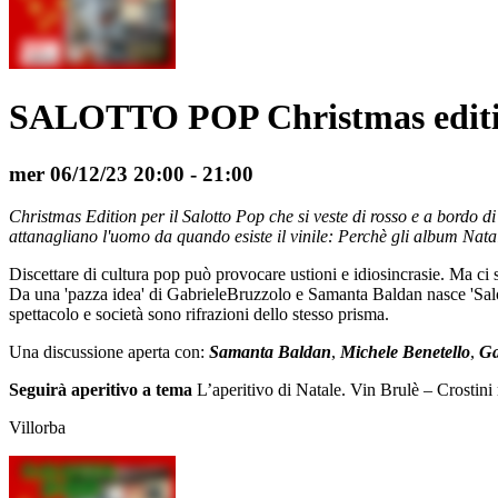
SALOTTO POP Christmas edit
mer 06/12/23
20:00
- 21:00
Christmas Edition per il Salotto Pop che si veste di rosso e a bordo 
attanagliano l'uomo da quando esiste il vinile: Perchè gli album Nata
Discettare di cultura pop può provocare ustioni e idiosincrasie. Ma ci s
Da una 'pazza idea' di Gabriele
Bruzzolo e Samanta Baldan nasce 'Salotto
spettacolo e società sono rifrazioni dello stesso prisma.
Una discussione aperta con:
Samanta Baldan
,
Michele Benetello
,
Ga
Seguirà aperitivo a tema
L’aperitivo di Natale. Vin Brulè – Crostini
Villorba