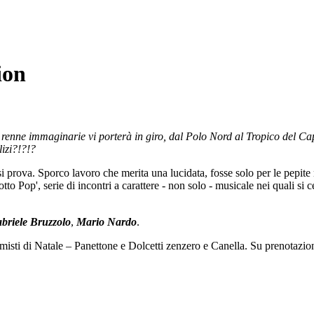
ion
di renne immaginarie vi porterà in giro, dal Polo Nord al Tropico del Ca
lizi?!?!?
i prova. Sporco lavoro che merita una lucidata, fosse solo per le pepite n
 Pop', serie di incontri a carattere - non solo - musicale nei quali si cer
briele Bruzzol
o
,
Mario Nardo
.
 misti di Natale – Panettone e Dolcetti zenzero e Canella. Su prenotazi