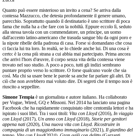
Quanto può essere misterioso un invito a cena? Se arriva dalla
contessa Mazzucco, che detesta profondamente il genere umano,
parecchio. Soprattutto quando il destinatario è uno scrittore di poca
fama che nulla ha a che fare con la nobiltà. Eppure eccolo lì, seduto
alla stessa tavola con un commendatore, un principe, un uomo
dall'accento latino-americano che trasuda sangue blu da ogni poro e
la nipote ribelle della padrona di casa. Forse si domandano che cosa
ci faccia lui tra loro. In realtà, se lo chiede anche lui. Di una cosa è
certo: è la cena più strana a cui abbia mai partecipato. Prima ancora
che arrivi l'hors d'œuvre, il corpo senza vita della contessa viene
trovato nel suo studio. A poco a poco, tutti gli indizi sembrano
puntare proprio verso lo scrittore. O forse qualcuno vuole che sia
così. Ma chi sa usare bene le parole sa anche far parlare gli altri. Di
ciò che non avrebbero mai voluto dire. Di segreti che il tempo non è
riuscito a seppellire.
Simone Tempia
è un giornalista e autore italiano. Ha collaborato
per Vogue, Wired, GQ e Missoni. Nel 2014 ha lanciato una pagina
Facebook che ha rapidamente conquistato oltre centomila lettori e ha
ispirato i suoi libri. Tra i suoi titoli:
Vita con Lloyd
(2016),
In viaggio
con Lloyd
(2017),
Un anno con Lloyd
(2018),
Storie per genitori
appena nati
(2020),
Una nuova vita con Lloyd. Ricostruire in
compagnia di un maggiordomo immaginario
(2021),
Il giardino del
tempo. Vita con Lloyd
(2024),
Gran galà con delitto
(Garzanti,