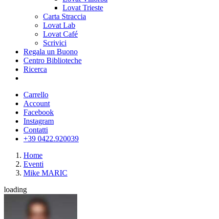
Lovat Trieste
Carta Straccia
Lovat Lab
Lovat Café
Scrivici
Regala un Buono
Centro Biblioteche
Ricerca
Carrello
Account
Facebook
Instagram
Contatti
+39 0422.920039
Home
Eventi
Mike MARIC
loading