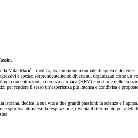
Cassina
mata da Mike Marić – medico, ex campione mondiale di apnea e docente – 
rogressivi e spesso sorprendentemente divertenti, organizzati come un ver
e ritmo, concentrazione, coerenza cardiaca (HRV) e gestione delle emozio
izi per rendere il sesso un’esperienza più intensa e condivisa e proposte 
lia istriana, dedica la sua vita a due grandi passioni: la scienza e l’a
ce sportiva attraverso la respirazione, diventa il riferimento per atleti d
sina.